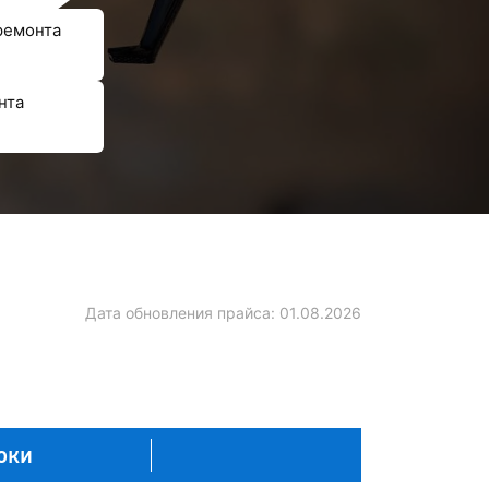
ремонта
нта
Дата обновления прайса:
01.08.2026
оки