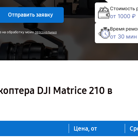
Стоимость 
Отправить заявку
от 1000 ₽
Время ремо
е на обработку моих
персональных
от 30 мин
оптера DJI Matrice 210 в
Цена, от
Ср