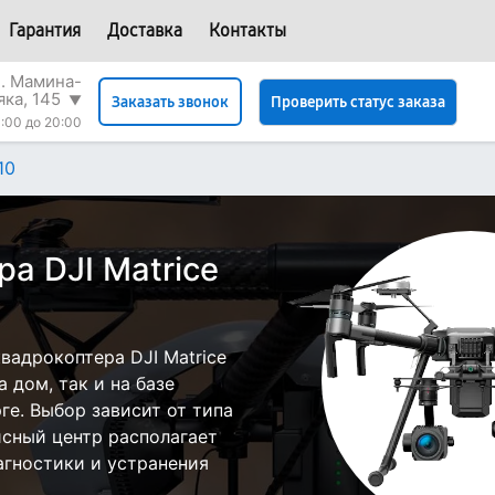
Гарантия
Доставка
Контакты
л. Мамина-
яка, 145
▼
Проверить статус заказа
Заказать звонок
:00 до 20:00
10
а DJI Matrice
вадрокоптера DJI Matrice
 дом, так и на базе
ге. Выбор зависит от типа
исный центр располагает
гностики и устранения