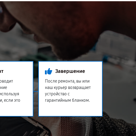
нт
Завершение
оводит
После ремонта, вы или
ение
наш курьер возвращает
 используя
устройство с
и, если это
гарантийным бланком.