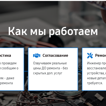
Как мы работаем
остика
Согласование
Ремо
о проведем
Озвучиваем реальные
Инженер пр
и сообщим о
цены ДО ремонта - без
восстановл
скрытых доп. услуг
устройства,
ях - даже
новые детал
 ремонта
требуется.