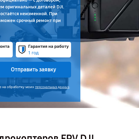
официально — с договором,
м оригинальных деталей DJI.
 остаётся неизменной. При
зможен срочный ремонт при
онта
Гарантия на работу
1 год
Отправить заявку
е на обработку моих
.
персональных данных
дрокоптеров FPV DJI