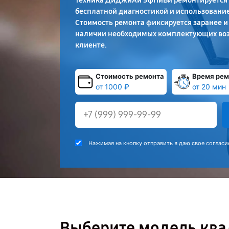
Техника ДиДжиАй ЭфПиВи ремонтируется 
бесплатной диагностикой и использование
Стоимость ремонта фиксируется заранее и
наличии необходимых комплектующих во
клиенте.
Стоимость ремонта
Время рем
от 1000 ₽
от 20 мин
Нажимая на кнопку отправить я даю свое согласи
Выберите модель ква