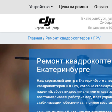
Устройства
Цены на ремонт
Отзывы
Екатеринбург, у
Сибир
Ежедневно, с 10
Сервисный центр
/
/
FPV
Главная
Ремонт квадрокоптеров
Ремонт квадрокоптер
Екатеринбурге
Наш сервисный центр в Екатеринбурге спе
квадрокоптеров DJI FPV, которые столкнул
падений, сбоев видеосигнала или отказа 
восстанавливаем работу камер, плат управ
стабилизации, обеспечивая полное восста