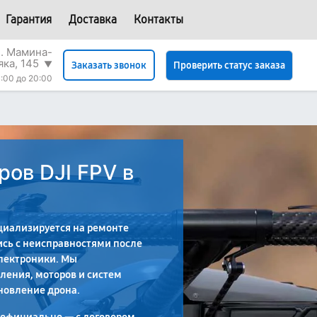
Гарантия
Доставка
Контакты
л. Мамина-
яка, 145
▼
Проверить статус заказа
Заказать звонок
:00 до 20:00
ов DJI FPV в
циализируется на ремонте
ись с неисправностями после
электроники. Мы
ления, моторов и систем
новление дрона.